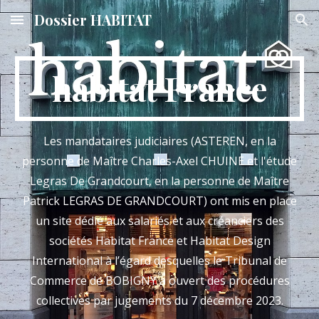
Dossier HABITAT
Skip to main content
Skip to navigation
habitat France
Les mandataires judiciaires (ASTEREN, en la
personne de Maître Charles-Axel CHUINE et l'étude
Legras De Grandcourt, en la personne de Maître
Patrick LEGRAS DE GRANDCOURT) ont mis en place
un site dédié aux salariés et aux créanciers des
sociétés Habitat France et Habitat Design
International à l’égard desquelles le Tribunal de
Commerce de BOBIGNY a ouvert des procédures
collectives par jugements du 7 décembre 2023.