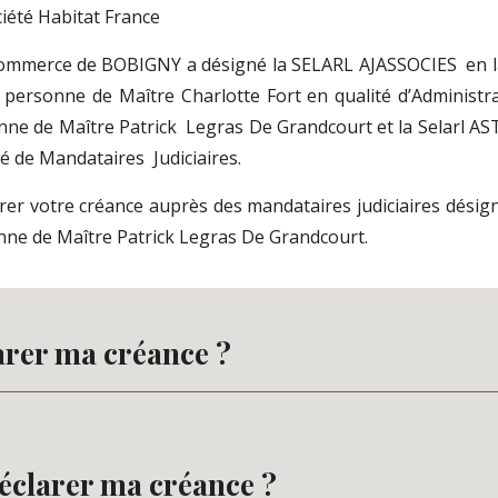
ciété Habitat France
Commerce de BOBIGNY a désigné la SELARL
AJASSOCIES
en 
a personne de Maître
Charlotte Fort
en qualité d’
A
dministr
onne de Maître
Patrick
Legras De Grandcourt
et la
Selarl A
té d
e Mandataires
J
udiciaires.
er votre créance auprès des mandataires judiciaires désigné
onne de Maître
Patrick Legras De Grandcourt
.
arer ma créance ?
éclarer ma créance ?