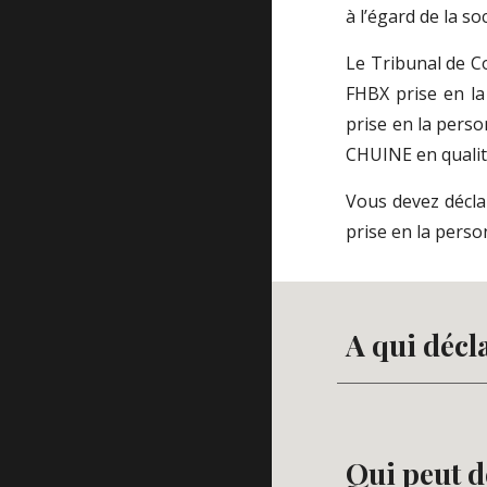
à l’égard de
la so
Le Tribunal de 
FHBX
prise en l
prise en la pers
CHUINE
en quali
Vous devez déclar
prise en la pers
A qui décl
Qui peut d