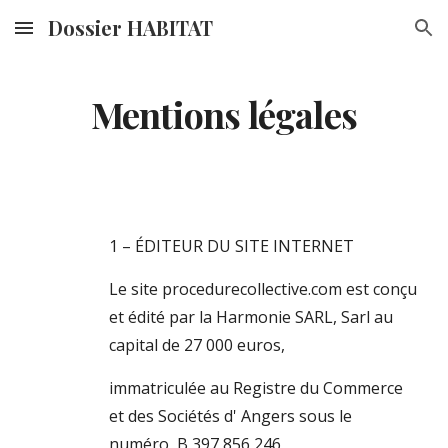
Dossier HABITAT
Skip to main content
Skip to navigation
Mentions légales
1 – ÉDITEUR DU SITE INTERNET
Le site
procedurecollective.com
est conçu
et édité par la
Harmonie SARL
,
Sarl au
capital de 27 000
euros,
immatriculée au Registre du Commerce
et des Sociétés d
' Angers
sous le
numéro B 397 856 246 ,